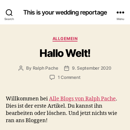
This is your wedding reportage
Search
Menu
Categories
ALLGEMEIN
Hallo Welt!
By
Ralph Pache
9. September 2020
Post
Post
author
date
on
1 Comment
Hallo
Welt!
Willkommen bei
Alle Blogs von Ralph Pache
.
Dies ist der erste Artikel. Du kannst ihn
bearbeiten oder löschen. Und jetzt nichts wie
ran ans Bloggen!